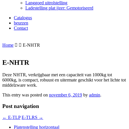
Langgoed uitrolstelling
Ladestelling plat ijzer: Gemotoriseerd
Catalogus
beurzen
Contact
Gesloten voor zomerverlof van 20/07/26 tot 03/08/26
Home
E-NHTR
E-NHTR
Deze NHTR, verkrijgbaar met een capaciteit van 1000kg tot
6000kg, is compact, robuust en uitermate geschikt voor het lichte tot
middelzware werk.
This entry was posted on
november 6, 2019
by
admin
.
Post navigation
←
E-TLP
E-TLRS
→
Platenstelling horizontaal