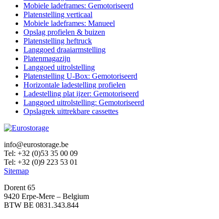
Mobiele ladeframes: Gemotoriseerd
Platenstelling verticaal
Mobiele ladeframes: Manueel
Opslag profielen & buizen
Platenstelling heftruck
Langgoed draaiarmstelling
Platenmagazijn
Langgoed uitrolstelling
Platenstelling U-Box: Gemotoriseerd
Horizontale ladestelling profielen
Ladestelling plat ijzer: Gemotoriseerd
Langgoed uitrolstelling: Gemotoriseerd
Opslagrek uittrekbare cassettes
info@eurostorage.be
Tel: +32 (0)53 35 00 09
Tel: +32 (0)9 223 53 01
Sitemap
Dorent 65
9420 Erpe-Mere – Belgium
BTW BE 0831.343.844