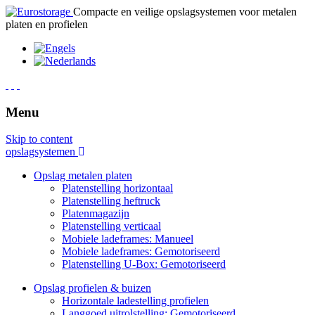
Compacte en veilige opslagsystemen voor metalen
platen en profielen
Menu
Skip to content
opslagsystemen
Opslag metalen platen
Platenstelling horizontaal
Platenstelling heftruck
Platenmagazijn
Platenstelling verticaal
Mobiele ladeframes: Manueel
Mobiele ladeframes: Gemotoriseerd
Platenstelling U-Box: Gemotoriseerd
Opslag profielen & buizen
Horizontale ladestelling profielen
Langgoed uitrolstelling: Gemotoriseerd