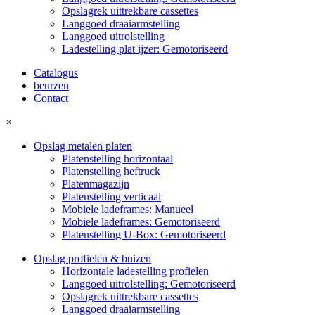
Opslagrek uittrekbare cassettes
Langgoed draaiarmstelling
Langgoed uitrolstelling
Ladestelling plat ijzer: Gemotoriseerd
Catalogus
beurzen
Contact
×
Opslag metalen platen
Platenstelling horizontaal
Platenstelling heftruck
Platenmagazijn
Platenstelling verticaal
Mobiele ladeframes: Manueel
Mobiele ladeframes: Gemotoriseerd
Platenstelling U-Box: Gemotoriseerd
Opslag profielen & buizen
Horizontale ladestelling profielen
Langgoed uitrolstelling: Gemotoriseerd
Opslagrek uittrekbare cassettes
Langgoed draaiarmstelling